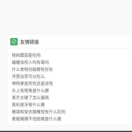
友情链接
杨树蘑菇能吃吗
蛐螋虫咬人吗有毒吗
什么食物对脑梗有好处
洋葱出芽可以吃么
啤特果是热性还是凉性
头上有犄角是什么梗
青芒太硬了怎么催熟
奥利奥牙膏什么梗
睡袋和穿衣服睡觉有什么区别
勇敢猪猪不怕困难是什么梗